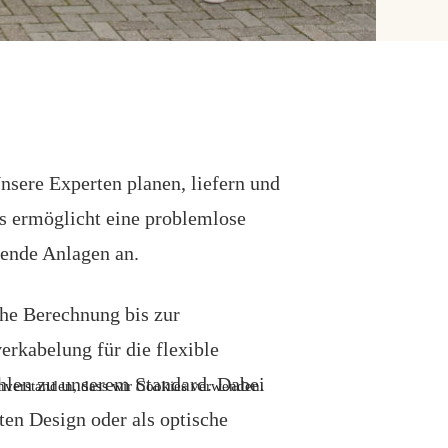
sere Experten planen, liefern und
s ermöglicht eine problemlose
hende Anlagen an.
che Berechnung bis zur
rkabelung für die flexible
hlen zu unserem Standard. Dabei
einverstanden, dass wir Cookies verwenden.
ten Design oder als optische