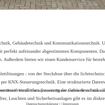
chnik, Gebäudetechnik und Kommunikationstechnik. Un
 mit perfekt aufeinander abgestimmten Komponenten. Da
n. Außerdem bieten wir einen Kundenservice für beste
lettlösungen - von der Steckdose über die lichttechnis
per KNX-Steuerungstechnik. Eine strukturierte Datenve
enutzerfreundlichen Steuerung der Gebäudetechnik zä
serer Dienste. Mit der Nutzung unserer Dienste erklären Sie sich damit 
er, Leuchten und Sicherheitsanlagen gibt es im diskre
Datenschutzerklärung |
|
Impressum