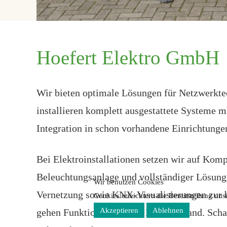
Hoefert Elektro GmbH
Wir bieten optimale Lösungen für Netzwerkte
installieren komplett ausgestattete Systeme
Integration in schon vorhandene Einrichtunge
Bei Elektroinstallationen setzen wir auf Komp
Beleuchtungsanlage und vollständiger Lösung 
Wir benutzen Cookies
Vernetzung sowie KNX-Visualisierungen zur b
Cookies erleichtern die Bereitstellung un
Akzeptieren
Ablehnen
gehen Funktion und Form Hand in Hand. Schalt